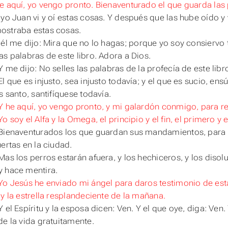
e aquí, yo vengo pronto. Bienaventurado el que guarda las p
 yo Juan vi y oí estas cosas. Y después que
las
hube oído y 
ostraba estas cosas.
 él me dijo: Mira que no
lo
hagas
; porque yo soy consiervo 
as palabras de este libro. Adora a Dios.
Y me dijo: No selles las palabras de la profecía de este lib
l que es injusto, sea injusto todavía; y el que es sucio, ensú
s santo, santifíquese todavía.
Y he aquí, yo vengo pronto, y mi galardón conmigo, para 
Yo soy el Alfa y la Omega, el principio y el fin, el primero y 
Bienaventurados los que guardan sus mandamientos, para te
uertas en la ciudad.
as los perros estarán afuera, y los hechiceros, y los disolu
 hace mentira.
Yo Jesús he enviado mi ángel para daros testimonio de estas 
 y la estrella resplandeciente de la mañana.
 el Espíritu y la esposa dicen: Ven. Y el que oye, diga: Ven.
de la vida gratuitamente.