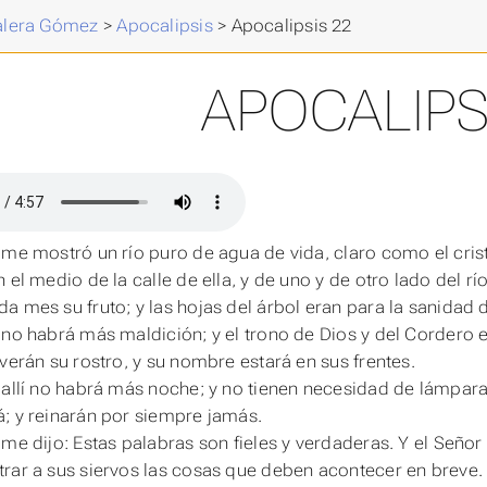
Valera Gómez
>
Apocalipsis
>
Apocalipsis 22
APOCALIPS
 me mostró un río puro de agua de vida, claro como el crist
 el medio de la calle de ella, y de uno y de otro lado del río
a mes su fruto; y las hojas del árbol
eran
para la sanidad d
 no habrá más maldición; y el trono de Dios y del Cordero est
 verán su rostro, y su nombre estará en sus frentes.
 allí no habrá más noche; y no tienen necesidad de lámpara,
; y reinarán por siempre jamás.
 me dijo: Estas palabras son fieles y verdaderas. Y el Señor
rar a sus siervos las cosas que deben acontecer en breve.