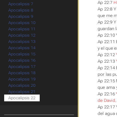
Ap 22:7
H
Apocalipsis 7
Ap 22:8 Y
Apocalipsis 8
que me m
Apocalipsis 9
Ap 22:9 Y
Apocalipsis 10
guardan l
Apocalipsis 11
Ap 22:10 
Apocalipsis 12
Ap 22:11 E
Apocalipsis 13
Apocalipsis 14
y el que e
Apocalipsis 15
Ap 22:12
Apocalipsis 16
Ap 22:13
Apocalipsis 17
Ap 22:14 
Apocalipsis 18
por las p
Apocalipsis 19
Ap 22:15 M
Apocalipsis 20
que ama y
Apocalipsis 21
Ap 22:16
Apocalipsis 22
de David,
Ap 22:17 Y
del agua 