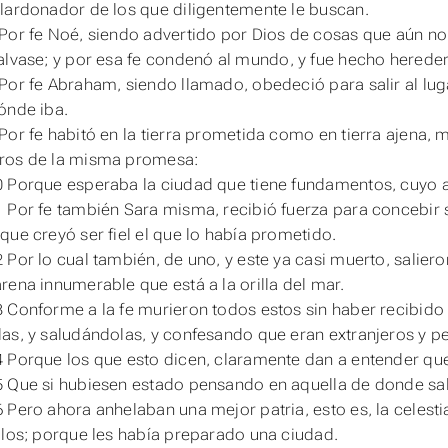
lardonador de los que diligentemente le buscan.
Por fe Noé, siendo advertido por Dios de cosas que aún no
alvase;
y
por esa
fe
condenó al mundo, y fue hecho heredero d
Por fe Abraham, siendo llamado, obedeció para salir al lugar
ónde iba.
Por fe habitó en la tierra prometida como
en
tierra ajena, 
ros de la misma promesa:
 Porque esperaba la ciudad que tiene fundamentos, cuyo a
 Por fe también Sara misma, recibió fuerza para concebir si
que creyó ser fiel el que lo había prometido.
 Por lo cual también, de uno, y este ya casi muerto, salieron
rena innumerable que está a la orilla del mar.
 Conforme a la fe murieron todos estos sin haber recibido 
as, y saludándolas, y confesando que eran extranjeros y per
 Porque los que esto dicen, claramente dan a entender que
 Que si hubiesen estado pensando en aquella de donde sali
6 Pero ahora anhelaban una mejor
patria
, esto es, la celes
llos; porque les había preparado una ciudad.