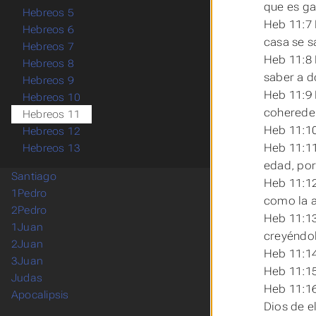
que es ga
Hebreos 5
Heb 11:7 
Hebreos 6
casa se s
Hebreos 7
Heb 11:8 
Hebreos 8
saber a d
Hebreos 9
Heb 11:9 
Hebreos 10
coherede
Hebreos 11
Heb 11:10
Hebreos 12
Heb 11:11
Hebreos 13
edad, por
Santiago
Heb 11:12
1Pedro
como la a
2Pedro
Heb 11:13
1Juan
creyéndol
2Juan
Heb 11:14
3Juan
Heb 11:15
Judas
Heb 11:1
Apocalipsis
Dios de e