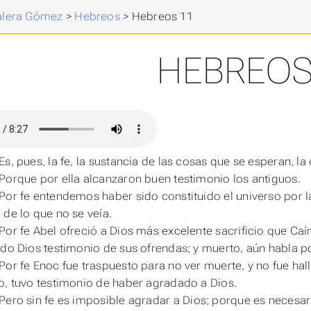
Valera Gómez
>
Hebreos
>
Hebreos 11
HEBREOS
Es, pues, la fe, la sustancia de las cosas que se esperan, l
Porque por ella alcanzaron buen testimonio los antiguos.
Por fe entendemos haber sido constituido el universo por l
 de lo que no se veía.
Por fe Abel ofreció a Dios más excelente sacrificio que Caí
ndo Dios testimonio de sus ofrendas; y muerto, aún habla po
Por fe Enoc fue traspuesto para no ver muerte, y no fue hal
o, tuvo testimonio de haber agradado a Dios.
Pero sin fe
es
imposible agradar
a
Dios
; porque es necesari