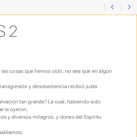
 2
a las cosas que hemos oído, no sea que en algún
transgresión y desobediencia recibió justa
vación tan grande? La cual, habiendo sido
ue
le
oyeron;
os y diversos milagros, y dones del Espíritu
 hablamos;