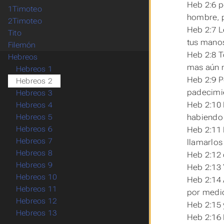
Heb 2:6 pe
1Timoteo
hombre, p
2Timoteo
Heb 2:7 L
Tito
tus mano
Filemón
Heb 2:8 T
Hebreos
mas aún n
Hebreos 1
Heb 2:9 P
Hebreos 2
padecimie
Hebreos 3
Heb 2:10 
Hebreos 4
habiendo d
Hebreos 5
Hebreos 6
Heb 2:11 
Hebreos 7
llamarlo
Hebreos 8
Heb 2:12 
Hebreos 9
Heb 2:13 
Hebreos 10
Heb 2:14 
Hebreos 11
por medio
Hebreos 12
Heb 2:15 
Hebreos 13
Heb 2:16