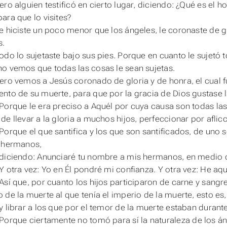
ro alguien testificó en cierto lugar, diciendo: ¿Qué es el h
ara que lo visites?
e hiciste un poco menor que los ángeles, le coronaste de gl
s.
odo lo sujetaste bajo sus pies. Porque en cuanto le sujetó t
o vemos que todas las cosas le sean sujetas.
ero vemos a Jesús coronado de gloria y de honra, el cual 
nto de su muerte, para que por la gracia de Dios gustase 
Porque le era preciso a Aquél por cuya causa
son
todas las
e llevar a la gloria a muchos hijos, perfeccionar por aflicc
Porque el que santifica y los que son santificados, de uno
s
s hermanos,
diciendo: Anunciaré tu nombre a mis hermanos, en medio de 
Y otra vez: Yo en Él pondré mi confianza. Y otra vez: He aquí
Así que, por cuanto los hijos participaron de carne y sangr
 de la muerte al que tenía el imperio de la muerte, esto es, 
y librar a los que por el temor de la muerte estaban durant
 Porque ciertamente no tomó
para
sí
la
naturaleza
de
los án