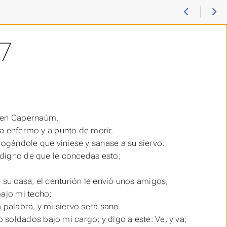
7
ó en Capernaúm.
aba enfermo y a punto de morir.
rogándole que viniese y sanase a su siervo.
s digno de que le concedas esto;
 su casa, el centurión le envió unos amigos,
bajo mi techo;
a palabra, y mi siervo será sano.
soldados bajo mi cargo; y digo a este: Ve, y va;