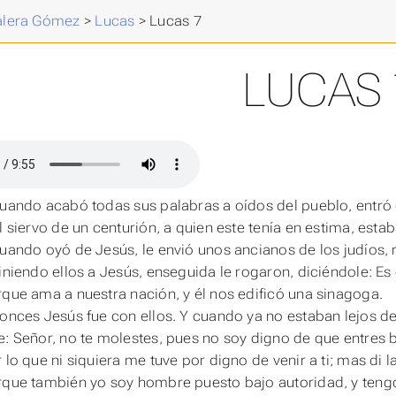
Valera Gómez
>
Lucas
>
Lucas 7
LUCAS 
cuando acabó todas sus palabras a oídos del pueblo, entr
el siervo de un centurión, a quien este tenía en estima, est
cuando oyó de Jesús, le envió unos ancianos de los judíos, 
viniendo ellos a Jesús, enseguida le rogaron, diciéndole: E
rque ama a nuestra nación, y él nos edificó una sinagoga.
tonces Jesús fue con ellos. Y cuando ya no estaban lejos de
e: Señor, no te molestes, pues no soy digno de que entres 
 lo que ni siquiera me tuve por digno de venir a ti; mas di l
rque también yo soy hombre puesto bajo autoridad, y tengo 