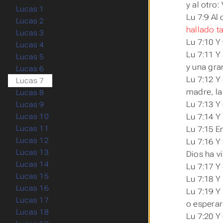
y al otro:
Lucas 1
Lu 7:9 Al 
Lucas 2
hallado ta
Lucas 3
Lu 7:10 Y
Lucas 4
Lu 7:11 Y
Lucas 5
y una gra
Lucas 6
Lu 7:12 Y
Lucas 7
madre, la
Lucas 8
Lu 7:13 Y
Lucas 9
Lu 7:14 Y 
Lucas 10
Lucas 11
Lu 7:15 E
Lucas 12
Lu 7:16 Y
Lucas 13
Dios ha v
Lucas 14
Lu 7:17 Y
Lucas 15
Lu 7:18 Y
Lucas 16
Lu 7:19 Y
Lucas 17
o espera
Lucas 18
Lu 7:20 Y