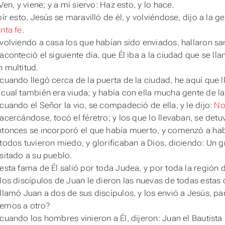
 Ven, y viene; y a mi siervo: Haz esto, y
lo
hace.
oír esto, Jesús se maravilló de él, y volviéndose, dijo a la g
nta fe.
 volviendo a casa los que habían sido enviados, hallaron s
 aconteció el siguiente día, que Él iba a la ciudad que se l
n multitud.
 cuando llegó cerca de la puerta de la ciudad, he aquí que ll
 cual también era viuda; y había con ella mucha gente de la
 cuando el Señor la vio, se compadeció de ella, y le dijo:
No
acercándose, tocó el féretro; y los que lo llevaban, se detuv
ntonces se incorporó el que había muerto, y comenzó a habl
 todos tuvieron miedo, y glorificaban a Dios, diciendo: Un g
isitado a su pueblo.
 esta fama de Él salió por toda Judea, y por toda la región 
 los discípulos de Juan le dieron las nuevas de todas estas 
 llamó Juan a dos de sus discípulos, y
los
envió a Jesús, par
remos a otro?
 cuando los hombres vinieron a Él, dijeron: Juan el Bautista 