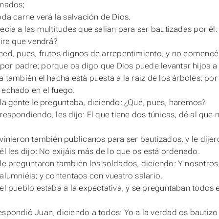
anados;
toda carne verá la salvación de Dios.
decía a las multitudes que salían para ser bautizadas por é
 ira que vendrá?
ced, pues, frutos dignos de arrepentimiento, y no comenc
or padre; porque os digo que Dios puede levantar hijos a
ya también el hacha está puesta a la raíz de los árboles; po
 echado en el fuego.
 la gente le preguntaba, diciendo: ¿Qué, pues, haremos?
respondiendo, les dijo: El que tiene dos túnicas, dé al que 
 vinieron también publicanos para ser bautizados, y le dij
 él les dijo: No exijáis más de lo que os está ordenado.
 le preguntaron también los soldados, diciendo: Y nosotros
calumniéis; y contentaos con vuestro salario.
 el pueblo estaba a la expectativa, y se preguntaban todos e
espondió Juan, diciendo a todos: Yo a la verdad os bautiz