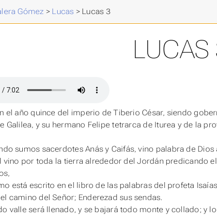
Valera Gómez
>
Lucas
>
Lucas 3
LUCAS 
en el año quince del imperio de Tiberio César, siendo gobe
e Galilea, y su hermano Felipe tetrarca de Iturea y de la pro
endo sumos sacerdotes Anás y Caifás, vino palabra de Dios a 
él vino por toda la tierra alrededor del Jordán predicando 
os,
mo está escrito en el libro de las palabras del profeta Isaía
el camino del Señor; Enderezad sus sendas.
do valle será llenado, y se bajará todo monte y collado; y 