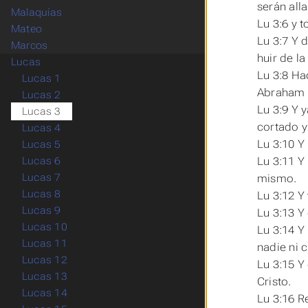
serán
all
Malaquías
Lu 3:6 y 
Mateo
Lu 3:7 Y 
Marcos
huir de la
Lucas
Lu 3:8 Ha
Lucas 1
Abraham p
Lucas 2
Lu 3:9 Y 
Lucas 3
cortado y
Lucas 4
Lu 3:10 Y
Lucas 5
Lu 3:11 Y 
Lucas 6
Lucas 7
mismo.
Lucas 8
Lu 3:12 Y
Lucas 9
Lu 3:13 Y
Lucas 10
Lu 3:14 Y
Lucas 11
nadie ni 
Lucas 12
Lu 3:15 Y
Lucas 13
Cristo.
Lucas 14
Lu 3:16 R