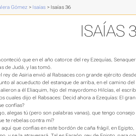
Valera Gómez
>
Isaías
>
Isaías 36
ISAÍAS 
 aconteció que en el año catorce del rey Ezequías, Senaqueri
das de Judá, y las tomó.
 el rey de Asiria envió al Rabsaces con grande ejército desd
nto al acueducto del estanque de arriba, en el camino de
salieron a él Eliaquim, hijo del mayordomo Hilcías, el escrib
los cuales dijo el Rabsaces: Decid ahora a Ezequías: El gran 
ue confías?
igo, alegas tú (pero son palabras vanas), que tengo consejo 
ue te rebelas contra mí?
 aquí que confías en este bordón de caña frágil, en Egipto, 
no, y se la atravesará. Tal es Faraón, rey de Egipto, para co