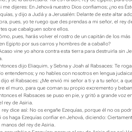
 si me dijeres: En Jehová nuestro Dios confiamos; ¿no es Ést
quías, y dijo a Judá y a Jerusalén: Delante de este altar ad
ora, pues, yo te ruego que des prendas a mi señor, el rey de
netes que cabalguen sobre ellos.
Cómo, pues, harás volver el rostro de un capitán de los má
en Egipto por sus carros y hombres de a caballo?
¿Acaso vine yo ahora contra esta tierra para destruirla sin 
a.
Entonces dijo Eliaquim, y Sebna y Joah al Rabsaces: Te ro
lo entendemos; y no hables con nosotros en lengua judaica
Y dijo el Rabsaces: ¿Me envió mi señor a ti y a tu señor, a q
re el muro, para que coman su propio excremento y beban 
Entonces el Rabsaces se puso en pie, y gritó a grande voz en
el rey de Asiria.
El rey dice así: No os engañe Ezequías, porque él no os podrá
Ni os haga Ezequías confiar en Jehová, diciendo: Ciertamen
 manos del rey de Asiria.