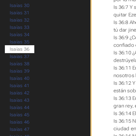
Isaías 30
Is 36:7 Y
Isaías 31
quitar Eze
Isaías 32
Is 36:8 Ah
Isaías 33
tú dar ji
Isaías 34
Is 36:9 ¿
Isaías 35
confiado 
Isaías 36
Is 36:10 
Isaías 37
destrúyel
Isaías 38
Is 36:11 
Isaías 39
nosotros 
Isaías 40
Is 36:12 
Isaías 41
están sob
Isaías 42
Is 36:13 
Isaías 43
gran rey, 
Isaías 44
Is 36:14 
Isaías 45
Is 36:15 
Isaías 46
ciudad en
Isaías 47