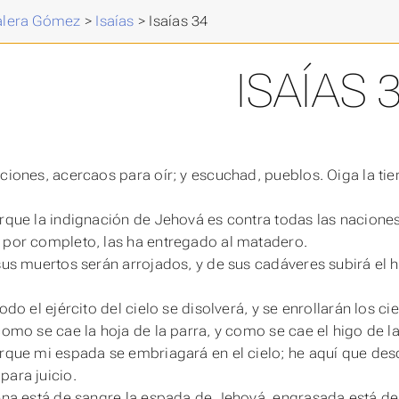
Valera Gómez
>
Isaías
>
Isaías 34
ISAÍAS 
aciones, acercaos para oír; y escuchad, pueblos. Oiga la tie
orque la indignación de Jehová es contra todas las naciones,
 por completo, las ha entregado al matadero.
 sus muertos serán arrojados, y de sus cadáveres subirá el 
 todo el ejército del cielo se disolverá, y se enrollarán los
 como se cae la hoja de la parra, y como se cae el higo de la
orque mi espada se embriagará en el cielo; he aquí que de
para juicio.
lena está de sangre la espada de Jehová, engrasada está d