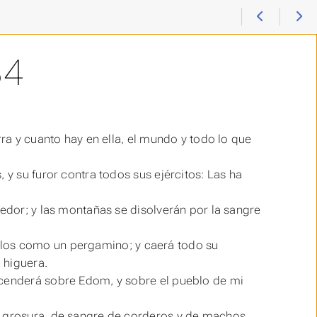
34
rra y cuanto hay en ella, el mundo y todo lo que
 y su furor contra todos sus ejércitos: Las ha
hedor; y las montañas se disolverán por la sangre
 cielos como un pergamino; y caerá todo su
 higuera.
scenderá sobre Edom, y sobre el pueblo de mi
e grosura, de sangre de corderos y de machos