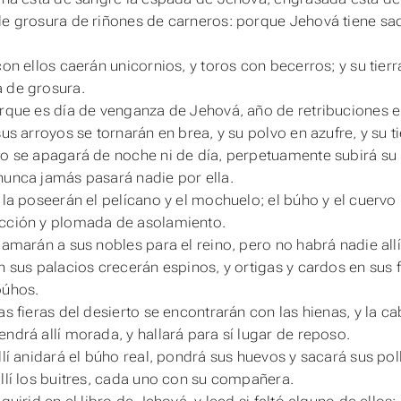
de grosura de riñones de carneros: porque Jehová tiene sacr
 con ellos caerán unicornios, y toros con becerros; y su tie
 de grosura.
orque es día de venganza de Jehová, año de retribuciones en
sus arroyos se tornarán en brea, y su polvo en azufre, y su t
No se apagará de noche ni de día, perpetuamente subirá s
nunca jamás pasará nadie por ella.
Y la poseerán el pelícano y el mochuelo; el búho y el cuervo
cción y plomada de asolamiento.
Llamarán a sus nobles para el reino, pero no habrá nadie all
En sus palacios crecerán espinos, y ortigas y cardos en sus 
búhos.
Las fieras del desierto se encontrarán con las hienas, y la 
endrá allí morada, y hallará para sí lugar de reposo.
Allí anidará el búho real, pondrá sus huevos y sacará sus pol
allí los buitres, cada uno con su compañera.