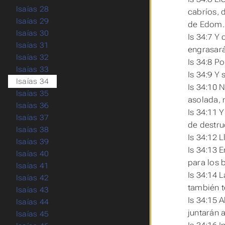
Isaías 28
cabríos, 
Isaías 29
de Edom.
Isaías 30
Is 34:7 Y
Isaías 31
engrasará
Isaías 32
Is 34:8 P
Isaías 33
Is 34:9 Y 
Isaías 34
Is 34:10 
Isaías 35
asolada, 
Isaías 36
Is 34:11 
Isaías 37
de destru
Isaías 38
Is 34:12 
Isaías 39
Is 34:13 
Isaías 40
para los 
Isaías 41
Is 34:14 
Isaías 42
también t
Isaías 43
Is 34:15 
Isaías 44
juntarán 
Isaías 45