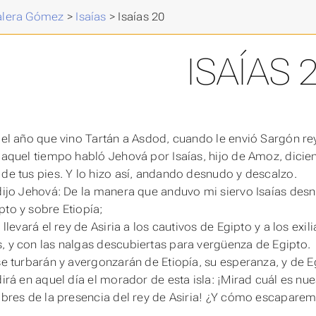
Valera Gómez
>
Isaías
>
Isaías 20
ISAÍAS 
n el año que vino Tartán a Asdod, cuando le envió Sargón re
 aquel tiempo habló Jehová por Isaías, hijo de Amoz, diciendo
 de tus pies. Y lo hizo así, andando desnudo y descalzo.
 dijo Jehová: De la manera que anduvo mi siervo Isaías desn
pto y sobre Etiopía;
í llevará el rey de Asiria a los cautivos de Egipto y a los ex
, y con las nalgas descubiertas para vergüenza de Egipto.
 se turbarán y avergonzarán de Etiopía, su esperanza, y de Eg
 dirá en aquel día el morador de esta isla: ¡Mirad cuál es 
libres de la presencia del rey de Asiria! ¿Y cómo escapare