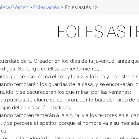
Valera Gómez
>
Eclesiastés
>
Eclesiastés 12
ECLESIAST
cuérdate de tu Creador en los días de tu juventud, antes qu
s digas: No tengo en ellos contentamiento;
tes que se oscurezca el sol, y la luz, y la luna y las estrellas
uando temblarán los guardas de la casa, y se encorvarán l
nuido, y se oscurecerán los que miran por las ventanas;
 las puertas de afuera se cerrarán, por lo bajo del ruido de 
 hijas del canto serán abatidas;
uando
también temerán a la altura, y a los terrores en el ca
, y se perderá el apetito; porque el hombre va a su morada
les.
ntes que la cadena de plata se quiebre, y se rompa el cuenco