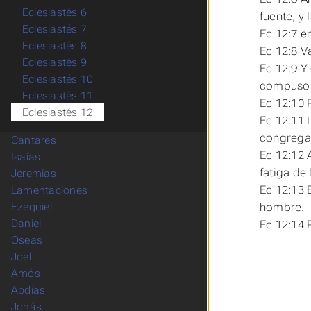
Eclesiastés 6
fuente, y 
Eclesiastés 7
Ec 12:7 en
Eclesiastés 8
Ec 12:8 V
Eclesiastés 9
Ec 12:9 Y
Eclesiastés 10
compuso 
Eclesiastés 11
Ec 12:10 
Eclesiastés 12
Ec 12:11 
congregac
Cantares
Ec 12:12 
Isaías
fatiga de 
Jeremías
Ec 12:13 
Lamentaciones
hombre.
Ezequiel
Daniel
Ec 12:14 
Oseas
Joel
Amós
Abdías
Jonás