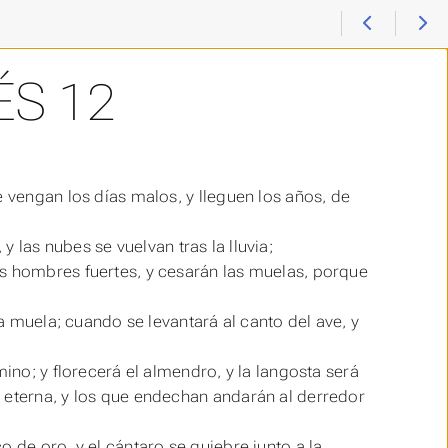
ÉS 12
e vengan los días malos, y lleguen los años, de
, y las nubes se vuelvan tras la lluvia;
os hombres fuertes, y cesarán las muelas, porque
la muela; cuando se levantará al canto del ave, y
mino; y florecerá el almendro, y la langosta será
 eterna, y los que endechan andarán al derredor
 de oro, y el cántaro se quiebre junto a la