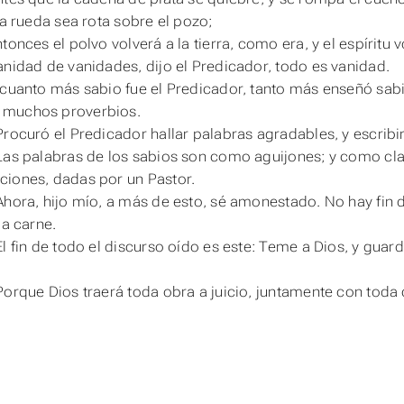
la rueda sea rota sobre el pozo;
tonces el polvo volverá a la tierra, como era, y el espíritu v
anidad de vanidades, dijo el Predicador, todo
es
vanidad.
 cuanto más sabio fue el Predicador, tanto más enseñó sabid
muchos proverbios.
Procuró el Predicador hallar palabras agradables, y escribi
Las palabras de los sabios
son
como aguijones; y como clav
iones, dadas por un Pastor.
Ahora, hijo mío, a más de esto, sé amonestado. No hay fin 
la carne.
El fin de todo el discurso oído es este: Teme a Dios, y gua
Porque Dios traerá toda obra a juicio, juntamente con toda