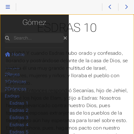
Éxodo
Reina Valera
Levítico
Números
Gómez
ESDRAS 10
Deuteronomio
Josué
Search
Jueces
Ruth
Esd 10:1 Y cuando Esdras hubo orado y confesado,
1Samuel
Home
2Samuel
llorando y postrándose delante de la casa de Dios, se
1Reyes
juntó a él una muy grande multitud de Israel,
2Reyes
hombres, mujeres y niños; y lloraba el pueblo con
1Crónicas
gran llanto.
2Crónicas
Esd 10:2 Entonces respondió Secanías, hijo de Jehiel,
Esdras
uno
de los hijos de Elam, y dijo a Esdras: Nosotros
Esdras 1
hemos prevaricado contra nuestro Dios, pues
Esdras 2
tomamos esposas extranjeras de los pueblos de la
Esdras 3
tierra; pero aún hay esperanza para Israel sobre esto.
Esdras 4
Esd 10:3 Ahora, pues, hagamos pacto con nuestro
Esdras 5