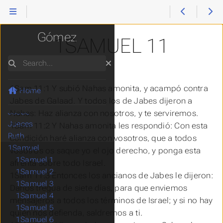
Reina Valera
Gómez
1SAMUEL 11
Génesis
Search
Éxodo
Levítico
1Sam 11:1 Y subió Nahas amonita, y acampó contra
Números
Home
Deuteronomio
Jabes de Galaad. Y todos los de Jabes dijeron a
Josué
Nahas: Haz alianza con nosotros, y te serviremos.
Jueces
1Sam 11:2 Y Nahas amonita les respondió: Con esta
Ruth
condición
haré
alianza
con vosotros, que a todos
1Samuel
vosotros os saque yo el ojo derecho, y ponga esta
1Samuel 1
afrenta sobre todo Israel.
1Samuel 2
1Sam 11:3 Entonces los ancianos de Jabes le dijeron:
1Samuel 3
Danos tregua de siete días, para que enviemos
1Samuel 4
mensajeros a todos los términos de Israel; y si no hay
1Samuel 5
quién nos defienda, saldremos a ti.
1Samuel 6