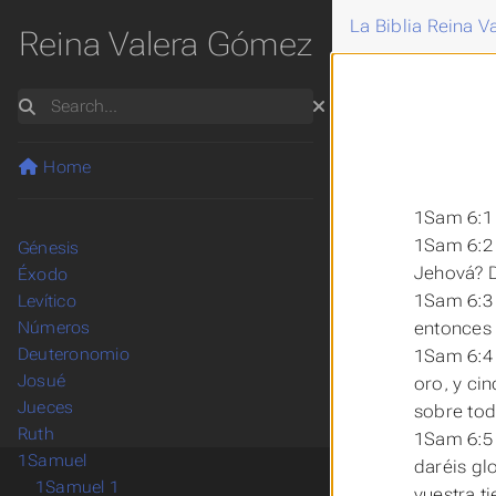
La Biblia Reina 
Reina Valera Gómez
Search
Home
1Sam 6:1 Y
1Sam 6:2 
Génesis
Jehová? D
Éxodo
1Sam 6:3 Y
Levítico
entonces 
Números
Deuteronomio
1Sam 6:4 
Josué
oro, y ci
Jueces
sobre tod
Ruth
1Sam 6:5 
1Samuel
daréis gl
1Samuel 1
vuestra ti