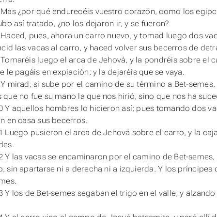
Mas ¿por qué endurecéis vuestro corazón, como los egipc
bo así tratado, ¿no los dejaron ir, y se fueron?
Haced, pues, ahora un carro nuevo, y tomad luego dos vaca
ncid las vacas al carro, y haced volver sus becerros de detr
Tomaréis luego el arca de Jehová, y la pondréis sobre el ca
e le pagáis en expiación; y la dejaréis que se vaya.
Y mirad; si sube por el camino de su término a Bet-semes, É
que no fue su mano la que nos hirió, sino que nos ha suce
 Y aquellos hombres lo hicieron así; pues tomando dos vaca
n en casa sus becerros.
 Luego pusieron el arca de Jehová sobre el carro, y la caja
des.
 Y las vacas se encaminaron por el camino de Bet-semes
sin apartarse ni a derecha ni a izquierda. Y los príncipes de
emes.
3 Y
los
de
Bet-semes segaban el trigo en el valle; y alzando 