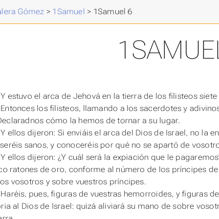
Valera Gómez
>
1Samuel
>
1Samuel 6
1SAMUE
 estuvo el arca de Jehová en la tierra de los filisteos siet
Entonces los filisteos, llamando a los sacerdotes y adivin
eclaradnos cómo la hemos de tornar a su lugar.
 ellos dijeron: Si enviáis el arca del Dios de Israel, no la e
seréis sanos, y conoceréis por qué no se apartó de vosotr
Y ellos dijeron: ¿Y cuál será la expiación que le pagaremo
nco ratones de oro,
conforme
al número de los príncipes de
os vosotros y sobre vuestros príncipes.
Haréis, pues, figuras de vuestras hemorroides, y figuras de 
oria al Dios de Israel: quizá aliviará su mano de sobre voso
erra.