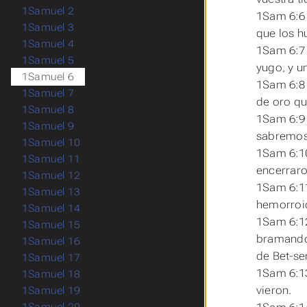
1Samuel 2
1Sam 6:6 
1Samuel 3
que los hu
1Samuel 4
1Sam 6:7 
1Samuel 5
yugo, y u
1Samuel 6
1Sam 6:8 
1Samuel 7
de oro qu
1Samuel 8
1Sam 6:9 
1Samuel 9
sabremos 
1Samuel 10
1Sam 6:10
1Samuel 11
encerraro
1Samuel 12
1Sam 6:11
1Samuel 13
hemorroi
1Samuel 14
1Sam 6:12
1Samuel 15
bramando, 
1Samuel 16
de Bet-s
1Samuel 17
1Sam 6:1
1Samuel 18
vieron.
1Samuel 19