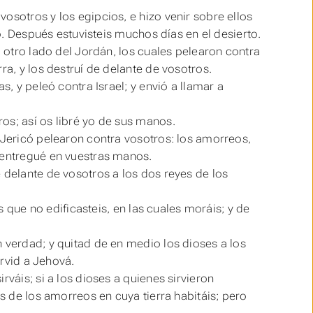
osotros y los egipcios, e hizo venir sobre ellos
to. Después estuvisteis muchos días en el desierto.
l otro lado del Jordán, los cuales pelearon contra
ra, y los destruí de delante de vosotros.
s, y peleó contra Israel; y envió a llamar a
os; así os libré yo de sus manos.
 Jericó pelearon contra vosotros: los amorreos,
 entregué en vuestras manos.
 delante de vosotros a los dos reyes de los
es que no edificasteis, en las cuales moráis; y de
 verdad; y quitad de en medio los dioses a los
ervid a Jehová.
rváis; si a los dioses a quienes sirvieron
es de los amorreos en cuya tierra habitáis; pero