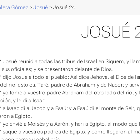
Valera Gómez
>
Josué
>
Josué 24
JOSUÉ 
 Josué reunió a todas las tribus de Israel en Siquem, y llam
 sus oficiales; y se presentaron delante de Dios.
Y dijo Josué a todo el pueblo: Así dice Jehová, el Dios de I
del río,
esto
es
, Taré, padre de Abraham y de Nacor; y serv
Y yo tomé a vuestro padre Abraham del otro lado del río, y l
ión, y le di a Isaac.
Y a Isaac di a Jacob y a Esaú: y a Esaú di el monte de Seir,
ron a Egipto.
Y yo envié a Moisés y a Aarón, y herí a Egipto, al modo que
Y saqué a vuestros padres de Egipto: y como llegaron al ma
jo con carros y caballería.