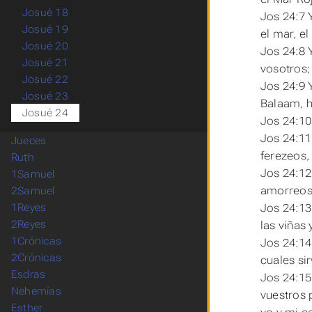
Josué 18
Jos 24:7 
Josué 19
el mar, e
Josué 20
Jos 24:8 
Josué 21
vosotros;
Josué 22
Jos 24:9 Y
Josué 23
Balaam, h
Josué 24
Jos 24:10
Jos 24:11
Jueces
ferezeos,
Ruth
Jos 24:12
1Samuel
amorreo
2Samuel
Jos 24:13 
1Reyes
2Reyes
las viñas 
1Crónicas
Jos 24:14
2Crónicas
cuales sir
Esdras
Jos 24:15
Nehemías
vuestros 
Esther