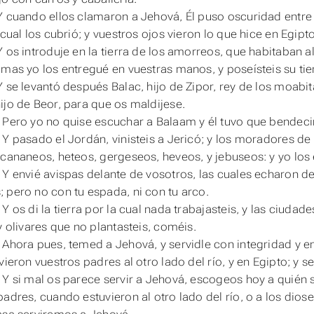
Y cuando ellos clamaron a Jehová, Él puso oscuridad entre v
l cual los cubrió; y vuestros ojos vieron lo que hice en Egip
Y os introduje en la tierra de los amorreos, que habitaban a
 mas yo los entregué en vuestras manos, y poseísteis su tier
 se levantó después Balac, hijo de Zipor, rey de los moabita
ijo de Beor, para que os maldijese.
 Pero yo no quise escuchar a Balaam y él tuvo que bendecir
 Y pasado el Jordán, vinisteis a Jericó; y los moradores de
 cananeos, heteos, gergeseos, heveos, y jebuseos: y yo los
 Y envié avispas delante de vosotros, las cuales echaron de
s;
pero
no con tu espada, ni con tu arco.
Y os di la tierra por la cual nada trabajasteis, y las ciudad
y olivares que no plantasteis, coméis.
 Ahora pues, temed a Jehová, y servidle con integridad y en
vieron vuestros padres al otro lado del río, y en Egipto; y s
 Y si mal os parece servir a Jehová, escogeos hoy a quién si
padres, cuando estuvieron al otro lado del río, o a los dios