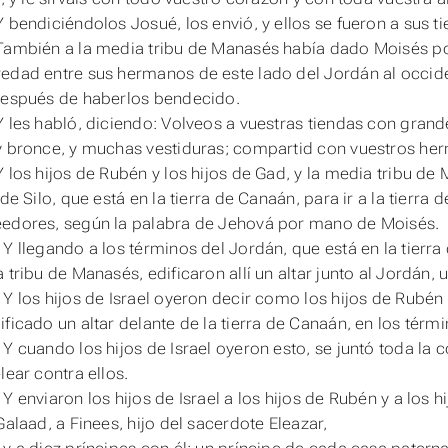
Y bendiciéndolos Josué, los envió, y ellos se fueron a sus t
También a la media tribu de Manasés había dado Moisés
p
edad entre sus hermanos de este lado del Jordán al occide
después de haberlos bendecido.
Y les habló, diciendo: Volveos a vuestras tiendas con gran
y bronce, y muchas vestiduras; compartid con vuestros he
Y los hijos de Rubén y los hijos de Gad, y la media tribu de 
 de Silo, que está en la tierra de Canaán, para ir a la tierra 
edores, según la palabra de Jehová por mano de Moisés.
 Y llegando a los términos del Jordán, que
está
en la tierra
 tribu de Manasés, edificaron allí un altar junto al Jordán, 
 Y los hijos de Israel oyeron decir como los hijos de Rubén 
ficado un altar delante de la tierra de Canaán, en los térmi
 Y cuando los hijos de Israel oyeron
esto
, se juntó toda la 
lear contra ellos.
 Y enviaron los hijos de Israel a los hijos de Rubén y a los 
Galaad, a Finees, hijo del sacerdote Eleazar,