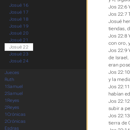
Josué 16
Jos 22:6 
Josué 17
Jos 22:7 
Josué 18
Josué her
Josué 19
tiendas, 
Josué 20
Jos 22:8 
Josué 21
con oro, 
Josué 22
Jos 22:9 
Josué 23
de Israel,
Josué 24
eran pose
Jos 22:10
Jueces
y la media
Ruth
Jos 22:11
1Samuel
2Samuel
habían edi
1Reyes
Jos 22:12
2Reyes
subir a pe
1Crónicas
Jos 22:13
2Crónicas
tierra de 
Esdras