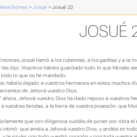
Valera Gómez
>
Josué
>
Josué 22
JOSUÉ 
Entonces Josué llamó a los rubenitas, a los gaditas y a la 
y les dijo: Vosotros habéis guardado todo lo que Moisés s
 todo lo que os he mandado.
No habéis dejado a vuestros hermanos en estos muchos día
mientos de Jehová vuestro Dios.
Y ahora, Jehová vuestro Dios ha dado reposo a vuestros h
 a vuestras tiendas, a la tierra de vuestra posesión, que Mo
Solamente que con diligencia cuidéis de poner por obra el
 intimó: que améis a Jehová vuestro Dios, y andéis en to
s, y le sirváis con todo vuestro corazón y con toda vuestra 