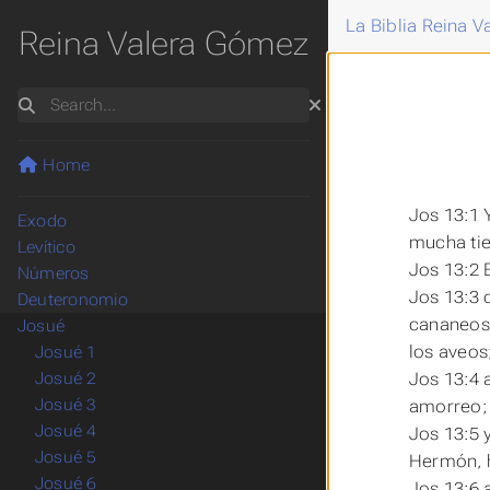
La Biblia Reina 
Reina Valera Gómez
Search
Home
Génesis
Jos 13:1 
Éxodo
mucha tie
Levítico
Jos 13:2 E
Números
Jos 13:3 
Deuteronomio
cananeos;
Josué
los aveos
Josué 1
Jos 13:4 
Josué 2
Josué 3
amorreo;
Josué 4
Jos 13:5 y
Josué 5
Hermón, h
Josué 6
Jos 13:6 