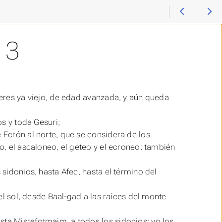
13
ú eres ya viejo, de edad avanzada, y aún queda
os y toda Gesuri;
e Ecrón al norte, que se considera de los
eo, el ascaloneo, el geteo y el ecroneo; también
 sidonios, hasta Afec, hasta el término del
 el sol, desde Baal-gad a las raíces del monte
sta Misrefotmaim, a todos los sidonios; yo los