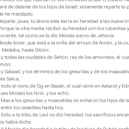
aré de delante de los hijos de Israel; solamente reparte tú p
 te he mandado.
Reparte, pues, tú ahora esta tierra en heredad a las nueve t
Porque la otra media recibió su heredad con los rubenitas y 
 oriente, tal como se la dio Moisés siervo de Jehová;
desde Aroer, que está a la orilla del arroyo de Arnón, y la 
e Medeba, hasta Dibón;
 y todas las ciudades de Sehón, rey de los amorreos, el cua
Amón;
 y Galaad, y los términos de los gesuritas y de los maacatit
ta Salca;
 todo el reino de Og en Basán, el cual reinó en Astarot y Ed
pues Moisés los hirió, y los echó.
 Mas a los gesuritas y maacatitas no echaron los hijos de Is
entre los israelitas hasta hoy.
 Sólo a la tribu de Leví no dio heredad; los sacrificios enc
es había dicho.