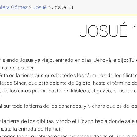
Valera Gómez
>
Josué
>
Josué 13
JOSUÉ 
Y siendo Josué ya viejo, entrado en días, Jehová le dijo: T
rra por poseer.
sta es la tierra que queda; todos los términos de los filiste
desde Sihor, que está delante de Egipto, hasta el término d
 de los cinco príncipes de los filisteos; el gazeo, el asdod
;
al sur toda la tierra de los cananeos, y Mehara que es de los
 la tierra de los giblitas, y todo el Líbano hacia donde sale
asta la entrada de Hamat;
a todos los que habitan en las montañas desde el Líbano ha