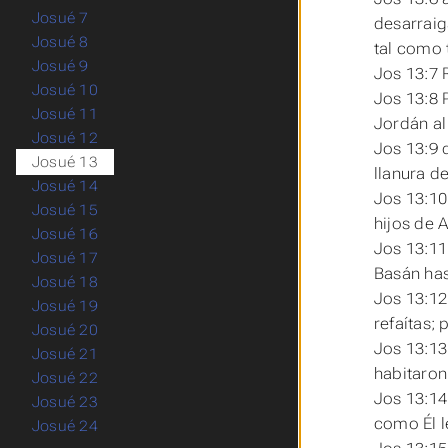
Josué 7
desarraig
Josué 8
tal como
Josué 9
Jos 13:7 
Josué 10
Jos 13:8 
Josué 11
Jordán al
Josué 12
Jos 13:9 
Josué 13
llanura d
Josué 14
Jos 13:10
Josué 15
hijos de 
Josué 16
Jos 13:11
Josué 17
Basán has
Josué 18
Jos 13:12
Josué 19
refaítas; 
Josué 20
Jos 13:13
Josué 21
habitaron 
Josué 22
Jos 13:14
Josué 23
como Él l
Josué 24