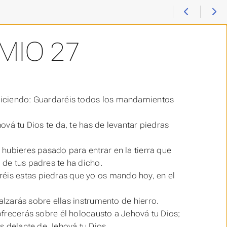
MIO 27
, diciendo: Guardaréis todos los mandamientos
hová tu Dios te da, te has de levantar piedras
o hubieres pasado para entrar en la tierra que
 de tus padres te ha dicho.
réis estas piedras que yo os mando hoy, en el
 alzarás sobre ellas
instrumento
de
hierro.
 ofrecerás sobre él holocausto a Jehová tu Dios;
ás delante de Jehová tu Dios.