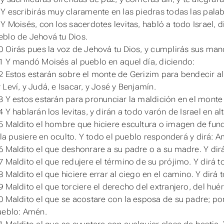
 Y escribirás muy claramente en las piedras todas las palab
 Y Moisés, con los sacerdotes levitas, habló a todo Israel, d
blo de Jehová tu Dios.
0 Oirás pues la voz de Jehová tu Dios, y cumplirás sus man
1 Y mandó Moisés al pueblo en aquel día, diciendo:
2 Estos estarán sobre el monte de Gerizim para bendecir a
 Leví, y Judá, e Isacar, y José y Benjamín.
3 Y estos estarán para pronunciar la maldición en el monte 
 Y hablarán los levitas, y dirán a todo varón de Israel en al
5 Maldito el hombre que hiciere escultura o imagen de fu
y la pusiere en oculto. Y todo el pueblo responderá y dirá: 
6 Maldito el que deshonrare a su padre o a su madre. Y dir
7 Maldito el que redujere el término de su prójimo. Y dirá 
8 Maldito el que hiciere errar al ciego en el camino. Y dirá
9 Maldito el que torciere el derecho del extranjero, del huér
0 Maldito el que se acostare con la esposa de su padre; po
ueblo: Amén.