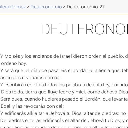
Valera Gómez
>
Deuteronomio
>
Deuteronomio 27
DEUTERONO
 Y Moisés y los ancianos de Israel dieron orden al pueblo
 ordeno hoy.
Y será que, el día que pasareis el Jordán a la tierra que Je
las cuales revocarás con cal:
 Y escribirás en ellas todas las palabras de esta ley, cuand
 Dios te da, tierra que fluye leche y miel, como Jehová Dios
 Será pues, cuando hubieres pasado el Jordán, que levanta
Ebal, y las revocarás con cal:
Y edificarás allí altar a Jehová tu Dios, altar de piedras: no
 De piedras enteras edificarás el altar de Jehová tu Dios; y
 y sacrificarás ofrendas de paz, y comerás allí; y te alegrar