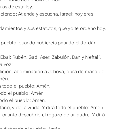
ras de esta ley.
iciendo: Atiende y escucha, Israel; hoy eres
damientos y sus estatutos, que yo te ordeno hoy.
l pueblo, cuando hubiereis pasado el Jordán:
Ebal: Rubén, Gad, Aser, Zabulón, Dan y Neftalí.
ta voz:
ndición, abominación a Jehová, obra de mano de
Amén.
á todo el pueblo: Amén.
todo el pueblo: Amén.
 todo el pueblo: Amén.
fano, y de la viuda. Y dirá todo el pueblo: Amén.
r cuanto descubrió el regazo de su padre. Y dirá