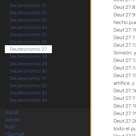
Deuteronomio 21
Deut 27:8
Deuteronomio 22
Deut 27:9
Deuteronomio 23
hecho pue
Deuteronomio 24
Deut 27:1
Deuteronomio 25
Deut 27:1
Deuteronomio 26
Deut 27:1
Deuteronomio 27
Simeón, y
Deuteronomio 28
Deut 27:1
Deuteronomio 29
Deut 27:14
Deuteronomio 30
Deut 27:1
Deuteronomio 31
artífice, 
Deuteronomio 32
Deut 27:1
Deuteronomio 33
Deut 27:1
Deuteronomio 34
Deut 27:1
Josué
Deut 27:1
Jueces
Deut 27:2
Ruth
todo el p
1Samuel