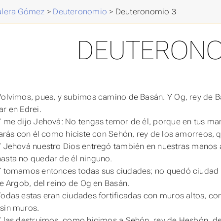
Valera Gómez
>
Deuteronomio
>
Deuteronomio 3
DEUTERONO
Volvimos, pues, y subimos camino de Basán. Y Og, rey de B
ar en Edrei.
Y me dijo Jehová: No tengas temor de él, porque en tus man
 harás con él como hiciste con Sehón, rey de los amorreos,
Y Jehová nuestro Dios entregó también en nuestras manos a 
asta no quedar de él ninguno.
Y tomamos entonces todas sus ciudades; no quedó ciudad 
 de Argob, del reino de Og en Basán.
Todas estas
eran
ciudades fortificadas con muros altos, co
sin muros.
Y las destruimos, como hicimos a Sehón, rey de Hesbón, d