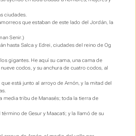
as ciudades.
 amorreos que
estaban
de este lado del Jordán, la
man Senir.)
sán hasta Salca y Edrei, ciudades del reino de Og
 los gigantes. He aquí su cama, una cama de
de nueve codos, y su anchura de cuatro codos, al
, que
está
junto al arroyo de Arnón, y la mitad del
as.
la media tribu de Manasés; toda la tierra de
l término de Gesur y Maacati; y la llamó de su