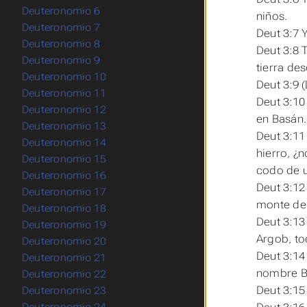
Deuteronomio 6
niños.
Deuteronomio 7
Deut 3:7 
Deuteronomio 8
Deut 3:8
Deuteronomio 9
tierra de
Deuteronomio 10
Deut 3:9 
Deuteronomio 11
Deut 3:10
Deuteronomio 12
en Basán.
Deuteronomio 13
Deut 3:11
Deuteronomio 14
hierro, ¿
Deuteronomio 15
codo de 
Deuteronomio 16
Deut 3:12
Deuteronomio 17
monte de 
Deuteronomio 18
Deut 3:13
Deuteronomio 19
Argob, to
Deuteronomio 20
Deut 3:14
Deuteronomio 21
nombre Ba
Deuteronomio 22
Deut 3:15
Deuteronomio 23