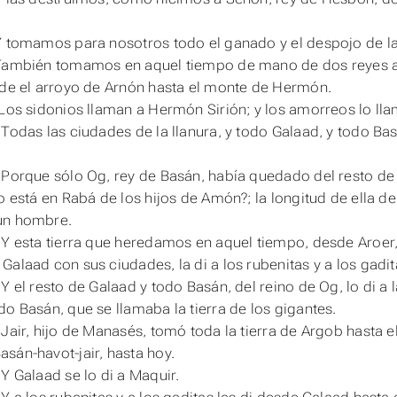
Y tomamos para nosotros todo el ganado y el despojo de l
 También tomamos en aquel tiempo de mano de dos reyes
sde el arroyo de Arnón hasta el monte de Hermón.
(Los sidonios llaman a Hermón Sirión; y los amorreos lo lla
 Todas las ciudades de la llanura, y todo Galaad, y todo Ba
 Porque sólo Og, rey de Basán, había quedado del resto de
no está en Rabá de los hijos de Amón?; la longitud de ella 
un hombre.
 Y esta tierra que heredamos en aquel tiempo, desde Aroer
Galaad con sus ciudades, la di a los rubenitas y a los gadit
 Y el resto de Galaad y todo Basán, del reino de Og, lo di a 
do Basán, que se llamaba la tierra de los gigantes.
 Jair, hijo de Manasés, tomó toda la tierra de Argob hasta e
sán-havot-jair, hasta hoy.
 Y Galaad se lo di a Maquir.