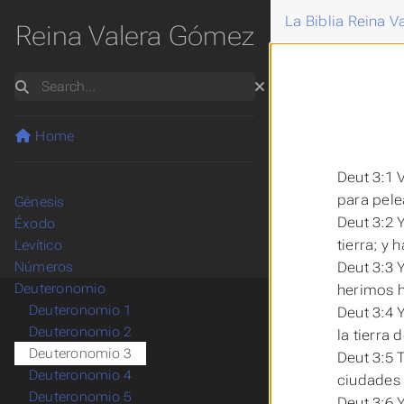
La Biblia Reina 
Reina Valera Gómez
Search
Home
Deut 3:1 
para pele
Génesis
Deut 3:2 
Éxodo
tierra; y
Levítico
Deut 3:3 
Números
Deuteronomio
herimos h
Deuteronomio 1
Deut 3:4 
Deuteronomio 2
la tierra
Deuteronomio 3
Deut 3:5 
Deuteronomio 4
ciudades 
Deuteronomio 5
Deut 3:6 