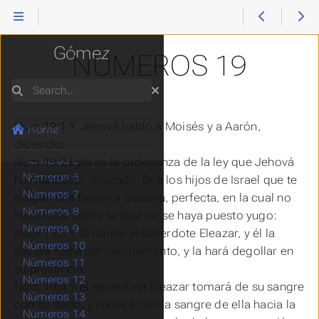
Reina Valera
Génesis
Éxodo
Gómez
NÚMEROS 19
Levítico
Números
Search
Números 1
Números 2
Num 19:1 Y Jehová habló a Moisés y a Aarón,
Números 3
Home
Números 4
diciendo:
Números 5
Num 19:2 Esta
es
la ordenanza de la ley que Jehová
Números 6
ha mandado, diciendo: Di a los hijos de Israel que te
Números 7
traigan una becerra alazana, perfecta, en la cual no
Números 8
haya
falta, sobre la cual no se haya puesto yugo:
Números 9
Num 19:3 Y la daréis al sacerdote Eleazar, y él la
Números 10
sacará fuera del campamento, y la hará degollar en
Números 11
su presencia.
Números 12
Num 19:4 Y el sacerdote Eleazar tomará de su sangre
Números 13
con su dedo, y rociará con la sangre de ella hacia la
Números 14