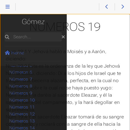
Reina Valera
Génesis
Éxodo
Gómez
NÚMEROS 19
Levítico
Números
Search
Números 1
Números 2
Num 19:1 Y Jehová habló a Moisés y a Aarón,
Números 3
Home
Números 4
diciendo:
Números 5
Num 19:2 Esta
es
la ordenanza de la ley que Jehová
Números 6
ha mandado, diciendo: Di a los hijos de Israel que te
Números 7
traigan una becerra alazana, perfecta, en la cual no
Números 8
haya
falta, sobre la cual no se haya puesto yugo:
Números 9
Num 19:3 Y la daréis al sacerdote Eleazar, y él la
Números 10
sacará fuera del campamento, y la hará degollar en
Números 11
su presencia.
Números 12
Num 19:4 Y el sacerdote Eleazar tomará de su sangre
Números 13
con su dedo, y rociará con la sangre de ella hacia la
Números 14