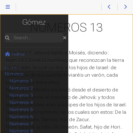
Reina Valera
Gómez
NÚMEROS 13
Search
Num 13:1 Y Jehová habló a Moisés, diciendo:
Génesis
Home
Éxodo
Num 13:2 Envía tú hombres que reconozcan la tierra
Levítico
de Canaán, la cual yo doy a los hijos de Israel: de
Números
cada tribu de sus padres enviaréis un varón, cada
Números 1
uno príncipe entre ellos.
Números 2
Num 13:3 Y Moisés los envió desde el desierto de
Números 3
Parán, conforme al mandato de Jehová; y todos
Números 4
aquellos varones
eran
príncipes de los hijos de Israel.
Números 5
Num 13:4 Los nombres de los cuales
son
estos: De la
Números 6
tribu de Rubén, Samúa, hijo de Zacur.
Números 7
Num 13:5 De la tribu de Simeón, Safat, hijo de Hori.
Números 8